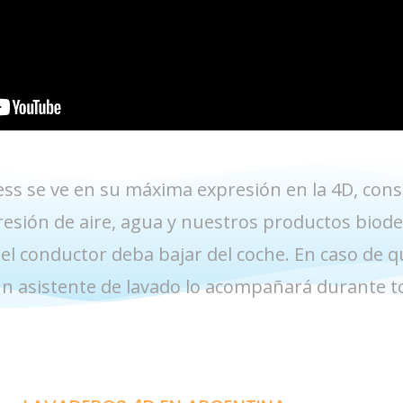
ess se ve en su máxima expresión en la 4D, con
esión de aire, agua y nuestros productos biode
 el conductor deba bajar del coche. En caso de q
n asistente de lavado lo acompañará durante to