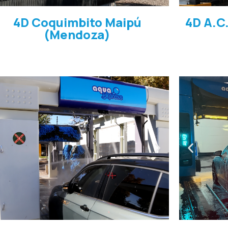
4D Coquimbito Maipú
4D A.C
(Mendoza)