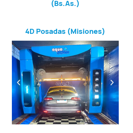
(Bs.As.)
4D Posadas (Misiones)