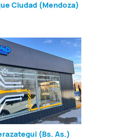
que Ciudad (Mendoza)
razategui (Bs. As.)