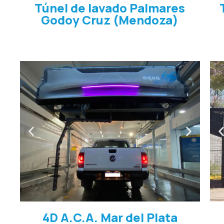
Túnel de lavado Palmares
Godoy Cruz (Mendoza)
4D A.C.A. Mar del Plata