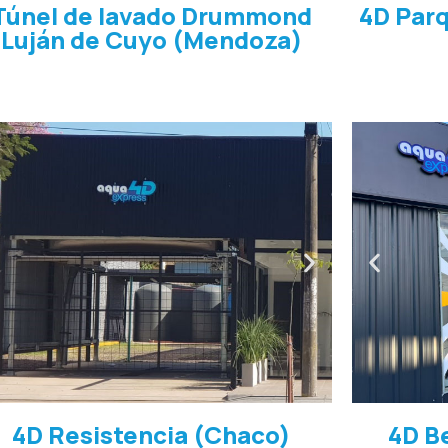
Túnel de lavado Drummond
4D Par
Luján de Cuyo (Mendoza)
4D Resistencia (Chaco)
4D Be