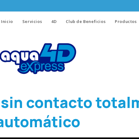
Inicio
Servicios
4D
Club de Beneficios
Productos
 sin contacto tota
automático