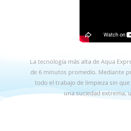
La tecnología más alta de Aqua Expr
de 6 minutos promedio. Mediante pr
todo el trabajo de limpieza sin que
una suciedad extrema, u